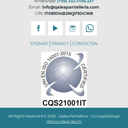
WhatsApp:
(+39) 333.1706.237
Email:
info@qaleapantelleria.com
CIN:
IT081014B2NQP3OCW8
SITEMAP
PRIVACY
CONTACTEN
All Rights Reserverd © 2026 - Qalea Pantelleria - Concept&Design
Vittorio Maria Vecchi