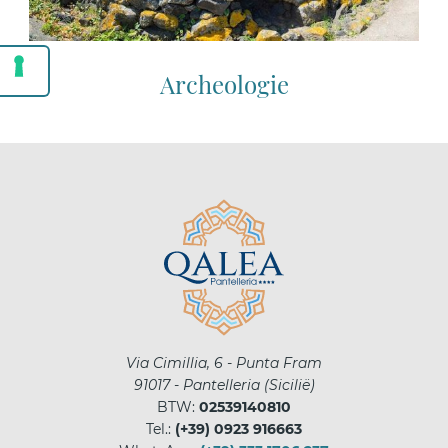
Archeologie
Via Cimillia, 6 - Punta Fram
91017
-
Pantelleria
(
Sicilië
)
BTW:
02539140810
Tel.:
(+39) 0923 916663