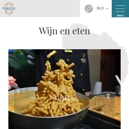
NLD
MENU
Wijn en eten
Kookles