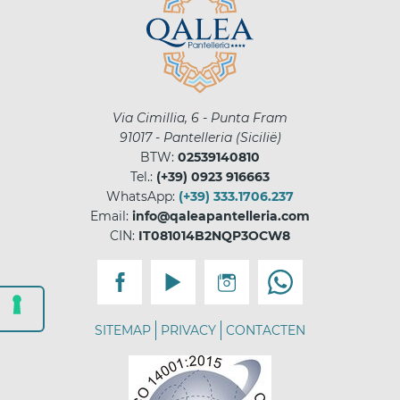
Via Cimillia, 6 - Punta Fram
91017
-
Pantelleria
(
Sicilië
)
BTW:
02539140810
Tel.:
(+39) 0923 916663
WhatsApp:
(+39) 333.1706.237
Email:
info@qaleapantelleria.com
CIN:
IT081014B2NQP3OCW8
SITEMAP
PRIVACY
CONTACTEN