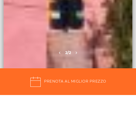
2
/2
PRENOTA AL MIGLIOR PREZZO
Qalea Pantelleria,
la vacanza nel cuore del