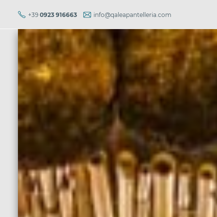
+39
0923 916663
info@qaleapantelleria.com