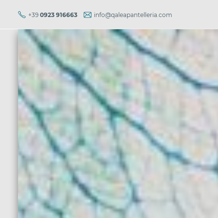
+39
0923 916663
info@qaleapantelleria.com