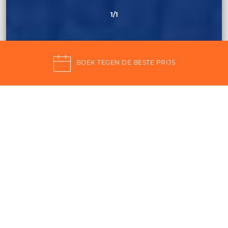
1
/1
BOEK TEGEN DE BESTE PRIJS
Pantelleria met 4-sterren
Het Qalea Pantelleria, een
4-sterrenhotel
op het
eiland Pantelleria, heeft
twee-
,
drie-
en
vierpersoonskamers
die zijn verdeeld over het
centrale lichaam en het panoramische lichaam,
gelegen in het hoogste deel van de structuur.