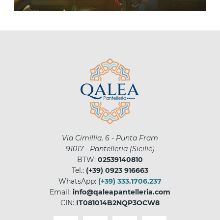
Via Cimillia, 6 - Punta Fram
91017
-
Pantelleria
(
Sicilië
)
BTW:
02539140810
Tel.:
(+39) 0923 916663
WhatsApp:
(+39) 333.1706.237
Email:
info@qaleapantelleria.com
CIN:
IT081014B2NQP3OCW8