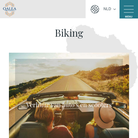
NLD
MENU
Biking
Verhuur van auto's en scooters