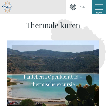
NLD
MENU
Thermale kuren
Pantelleria Openluchtbad -
thermische excursie