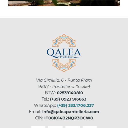
Via Cimillia, 6 - Punta Fram
91017
-
Pantelleria
(
Sicilië
)
BTW:
02539140810
Tel.:
(+39) 0923 916663
WhatsApp:
(+39) 333.1706.237
Email:
info@qaleapantelleria.com
CIN:
IT081014B2NQP3OCW8