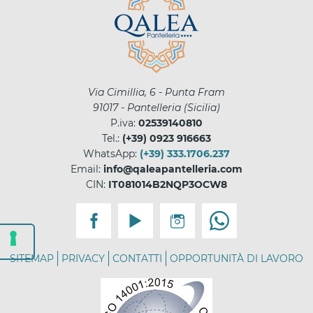
Via Cimillia, 6 - Punta Fram
91017
-
Pantelleria
(
Sicilia
)
P.iva:
02539140810
Tel.:
(+39) 0923 916663
WhatsApp:
(+39) 333.1706.237
Email:
info@qaleapantelleria.com
CIN:
IT081014B2NQP3OCW8
SITEMAP
PRIVACY
CONTATTI
OPPORTUNITÀ DI LAVORO