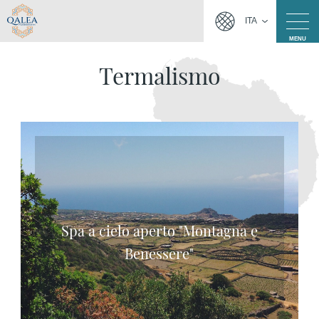
ITA
MENU
Termalismo
Spa a cielo aperto "Montagna e
Benessere"