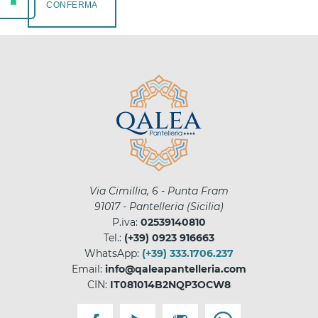
CONFERMA
Via Cimillia, 6 - Punta Fram
91017
-
Pantelleria
(
Sicilia
)
P.iva:
02539140810
Tel.:
(+39) 0923 916663
WhatsApp:
(+39) 333.1706.237
Email:
info@qaleapantelleria.com
CIN:
IT081014B2NQP3OCW8