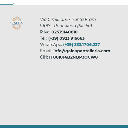
Via Cimillia, 6 - Punta Fram
91017
-
Pantelleria
(
Sicilia
)
P.iva:
02539140810
Tel.:
(+39) 0923 916663
WhatsApp:
(+39) 333.1706.237
Email:
info@qaleapantelleria.com
CIN:
IT081014B2NQP3OCW8