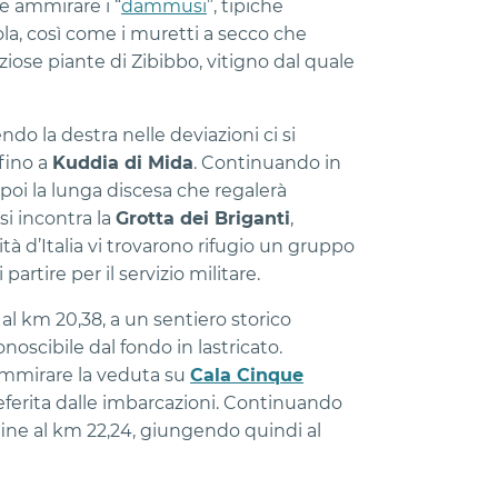
le ammirare i “
dammusi
”, tipiche
ola, così come i muretti a secco che
ziose piante di Zibibbo, vitigno dal quale
o la destra nelle deviazioni ci si
 fino a
Kuddia di Mida
. Continuando in
a poi la lunga discesa che regalerà
si incontra la
Grotta dei Briganti
,
à d’Italia vi trovarono rifugio un gruppo
 partire per il servizio militare.
al km 20,38, a un sentiero storico
conoscibile dal fondo in lastricato.
ammirare la veduta su
Cala Cinque
eferita dalle imbarcazioni. Continuando
fine al km 22,24, giungendo quindi al