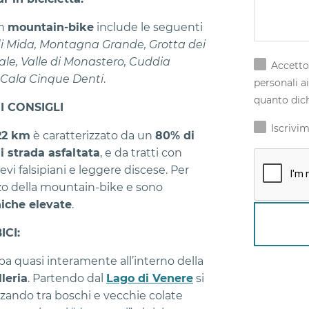
in
mountain-bike
include le seguenti
di Mida, Montagna Grande, Grotta dei
le, Valle di Monastero, Cuddia
Accetto 
, Cala Cinque Denti
.
personali ai
quanto dich
RI CONSIGLI
Iscrivim
22 km
è caratterizzato da un
80% di
i strada asfaltata
, e da tratti con
vi falsipiani e leggere discese. Per
zzo della mountain-bike e sono
niche elevate
.
CI:
uppa quasi interamente all’interno della
leria
. Partendo dal
Lago di Venere
si
nzando tra boschi e vecchie colate