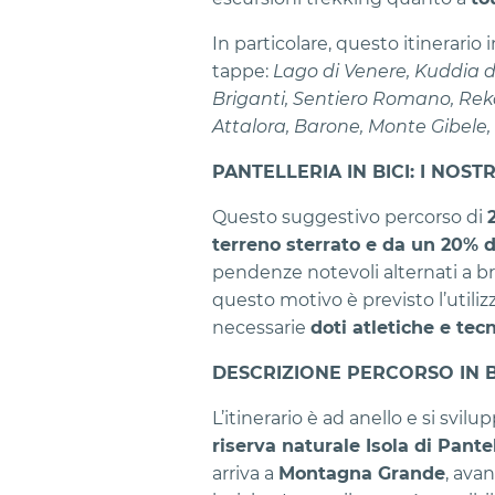
In particolare, questo itinerario 
tappe:
Lago di Venere, Kuddia 
Briganti, Sentiero Romano, Reka
Attalora, Barone, Monte Gibele
PANTELLERIA IN BICI: I NOST
Questo suggestivo percorso di
terreno sterrato e da un 20% d
pendenze notevoli alternati a bre
questo motivo è previsto l’utili
necessarie
doti atletiche e tec
DESCRIZIONE PERCORSO IN BI
L’itinerario è ad anello e si svil
riserva naturale Isola di Pantel
arriva a
Montagna Grande
, ava