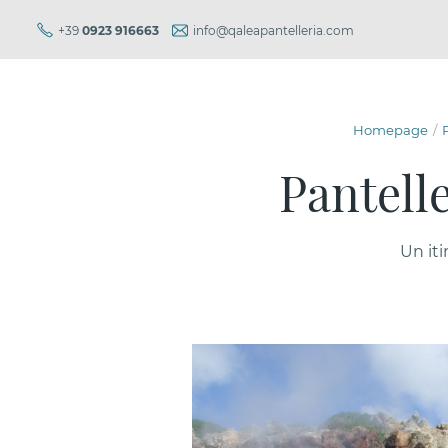
+39
0923 916663
info@qaleapantelleria.com
Homepage
Pantell
Un iti