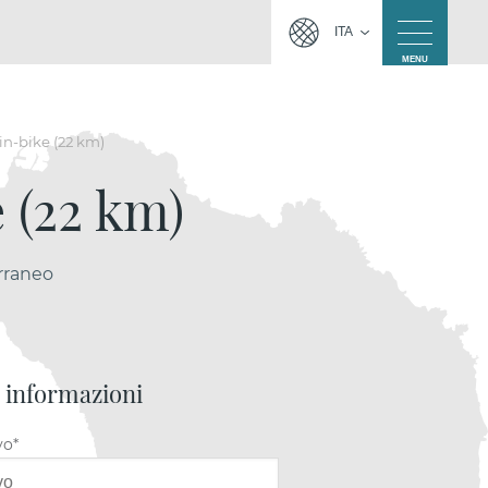
ITA
MENU
in-bike (22 km)
 (22 km)
erraneo
i informazioni
vo