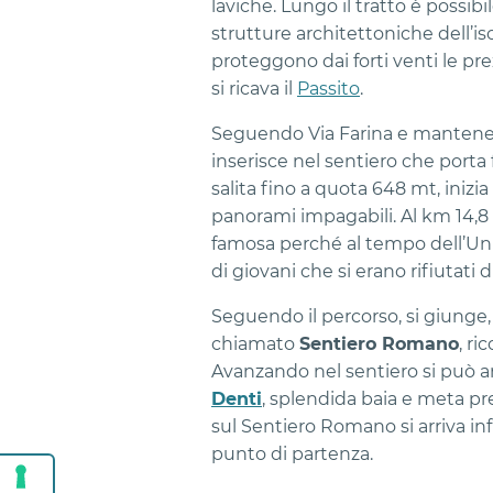
laviche. Lungo il tratto è possibi
strutture architettoniche dell’is
proteggono dai forti venti le pre
si ricava il
Passito
.
Seguendo Via Farina e mantenend
inserisce nel sentiero che porta
salita fino a quota 648 mt, inizi
panorami impagabili. Al km 14,8 
famosa perché al tempo dell’Unit
di giovani che si erano rifiutati di
Seguendo il percorso, si giunge, 
chiamato
Sentiero Romano
, ri
Avanzando nel sentiero si può 
Denti
, splendida baia e meta pr
sul Sentiero Romano si arriva in
punto di partenza.