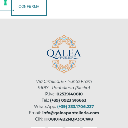
CONFERMA
Via Cimillia, 6 - Punta Fram
91017
-
Pantelleria
(
Sicilia
)
P.iva:
02539140810
Tel.:
(+39) 0923 916663
WhatsApp:
(+39) 333.1706.237
Email:
info@qaleapantelleria.com
CIN:
IT081014B2NQP3OCW8