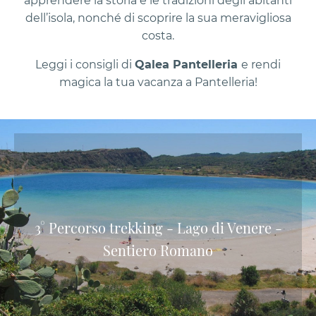
apprendere la storia e le tradizioni degli abitanti
dell’isola, nonché di scoprire la sua meravigliosa
costa.
Leggi i consigli di
Qalea Pantelleria
e rendi
magica la tua vacanza a Pantelleria!
3° Percorso trekking - Lago di Venere -
Sentiero Romano