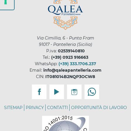
Via Cimillia, 6 - Punta Fram
91017
-
Pantelleria
(
Sicilia
)
P.iva:
02539140810
Tel.:
(+39) 0923 916663
WhatsApp:
(+39) 333.1706.237
Email:
info@qaleapantelleria.com
CIN:
IT081014B2NQP3OCW8
SITEMAP
PRIVACY
CONTATTI
OPPORTUNITÀ DI LAVORO