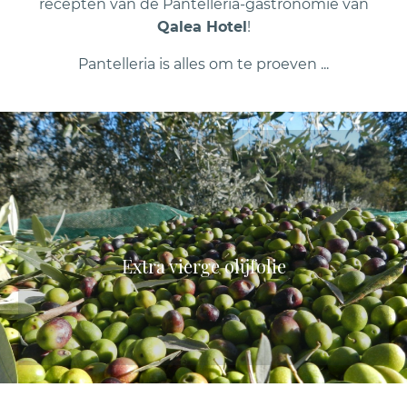
recepten van de Pantelleria-gastronomie van
Qalea Hotel
!
Pantelleria is alles om te proeven ...
Extra vierge olijfolie