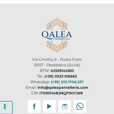
Via Cimillia, 6 - Punta Fram
91017
-
Pantelleria
(
Sicilië
)
BTW:
02539140810
Tel.:
(+39) 0923 916663
WhatsApp:
(+39) 333.1706.237
Email:
info@qaleapantelleria.com
CIN:
IT081014B2NQP3OCW8