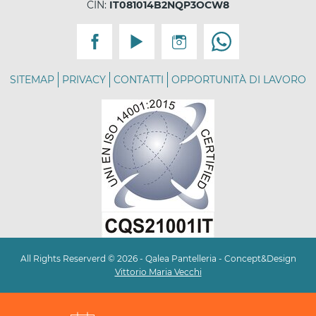
CIN:
IT081014B2NQP3OCW8
SITEMAP
PRIVACY
CONTATTI
OPPORTUNITÀ DI LAVORO
All Rights Reserverd © 2026 - Qalea Pantelleria - Concept&Design
Vittorio Maria Vecchi