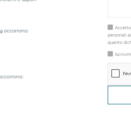
Accetto 
ra
occorrono:
personali ai
quanto dich
Iscrivim
ccorrono: