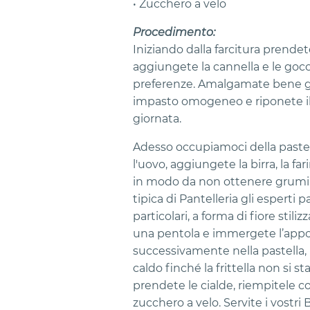
• Zucchero a velo
Procedimento:
Iniziando dalla farcitura prendet
aggiungete la cannella e le gocce
preferenze. Amalgamate bene gli
impasto omogeneo e riponete il 
giornata.
Adesso occupiamoci della pastell
l'uovo, aggiungete la birra, la fari
in modo da non ottenere grumi.
tipica di Pantelleria gli esperti p
particolari, a forma di fiore stili
una pentola e immergete l’apposi
successivamente nella pastella, 
caldo finché la frittella non si st
prendete le cialde, riempitele co
zucchero a velo. Servite i vostri B