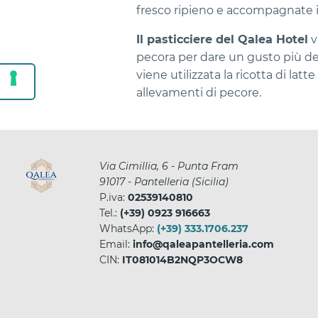
fresco ripieno e accompagnate il
Il pasticciere del Qalea Hotel
vi
pecora per dare un gusto più deli
viene utilizzata la ricotta di lat
allevamenti di pecore.
Via Cimillia, 6 - Punta Fram
91017
-
Pantelleria
(
Sicilia
)
P.iva:
02539140810
Tel.:
(+39) 0923 916663
WhatsApp:
(+39) 333.1706.237
Email:
info@qaleapantelleria.com
CIN:
IT081014B2NQP3OCW8