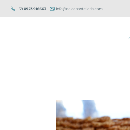
+39
0923 916663
info@qaleapantelleria.com
H