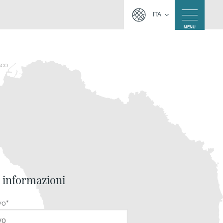
ITA
MENU
sco
i informazioni
vo