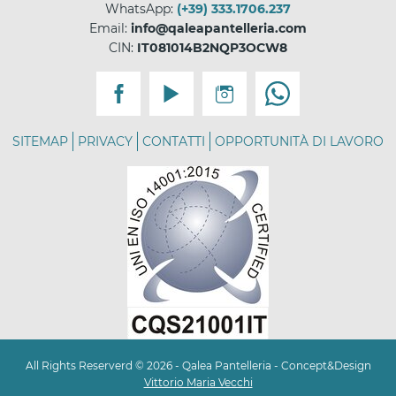
WhatsApp:
(+39) 333.1706.237
Email:
info@qaleapantelleria.com
CIN:
IT081014B2NQP3OCW8
SITEMAP
PRIVACY
CONTATTI
OPPORTUNITÀ DI LAVORO
All Rights Reserverd © 2026 - Qalea Pantelleria - Concept&Design
Vittorio Maria Vecchi