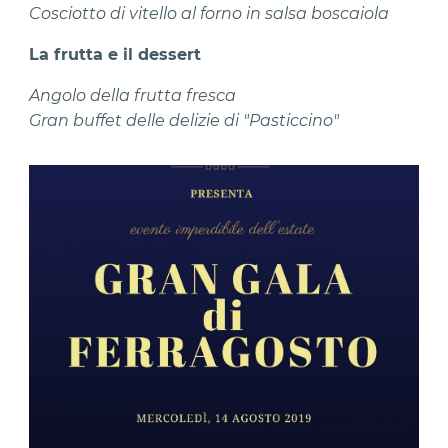
Cosciotto di vitello al forno in salsa boscaiola
La frutta e il dessert
Angolo della frutta fresca
Gran buffet delle delizie di "Pasticcino"