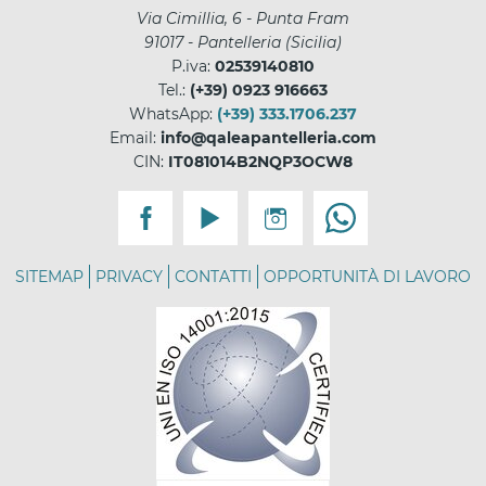
Via Cimillia, 6 - Punta Fram
91017
-
Pantelleria
(
Sicilia
)
P.iva:
02539140810
Tel.:
(+39) 0923 916663
WhatsApp:
(+39) 333.1706.237
Email:
info@qaleapantelleria.com
CIN:
IT081014B2NQP3OCW8
SITEMAP
PRIVACY
CONTATTI
OPPORTUNITÀ DI LAVORO