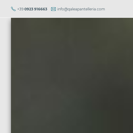
+39
0923 916663
info@qaleapantelleria.com