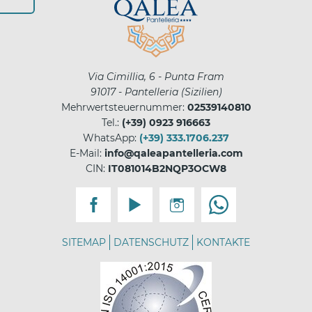
Via Cimillia, 6 - Punta Fram
91017
-
Pantelleria
(
Sizilien
)
Mehrwertsteuernummer:
02539140810
Tel.:
(+39) 0923 916663
WhatsApp:
(+39) 333.1706.237
E-Mail:
info@qaleapantelleria.com
CIN:
IT081014B2NQP3OCW8
SITEMAP
DATENSCHUTZ
KONTAKTE