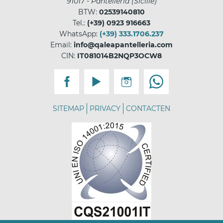
91017
-
Pantelleria
(
Sicilië
)
BTW:
02539140810
Tel.:
(+39) 0923 916663
WhatsApp:
(+39) 333.1706.237
Email:
info@qaleapantelleria.com
CIN:
IT081014B2NQP3OCW8
SITEMAP
PRIVACY
CONTACTEN