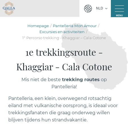
NLD
MENU
Homepage
Pantelleria Mon Amour
Excursies en activiteiten
1° Percorso trekking - Khaggiar – Cala Cotone
1e trekkingsroute -
Khaggiar - Cala Cotone
Mis niet de beste
trekking routes
op
Pantelleria!
Pantelleria, een klein, overwegend rotsachtig
eiland met vulkanische oorsprong, is ideaal voor
trekkingsfanaten die graag onderweg willen
blijven tijdens hun strandvakantie.