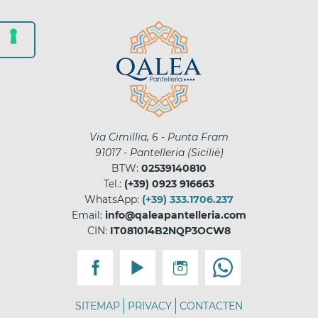
Via Cimillia, 6 - Punta Fram
91017
-
Pantelleria
(
Sicilië
)
BTW:
02539140810
Tel.:
(+39) 0923 916663
WhatsApp:
(+39) 333.1706.237
Email:
info@qaleapantelleria.com
CIN:
IT081014B2NQP3OCW8
SITEMAP
PRIVACY
CONTACTEN