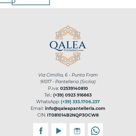
Via Cimillia, 6 - Punta Fram
91017
-
Pantelleria
(
Sicilia
)
P.iva:
02539140810
Tel.:
(+39) 0923 916663
WhatsApp:
(+39) 333.1706.237
Email:
info@qaleapantelleria.com
CIN:
IT081014B2NQP3OCW8