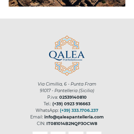
Via Cimillia, 6 - Punta Fram
91017
-
Pantelleria
(
Sicilia
)
P.iva:
02539140810
Tel.:
(+39) 0923 916663
WhatsApp:
(+39) 333.1706.237
Email:
info@qaleapantelleria.com
CIN:
IT081014B2NQP3OCW8