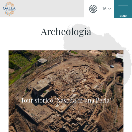
ITA
MENU
Archeologia
Tour storico "Nascita di una Perla"