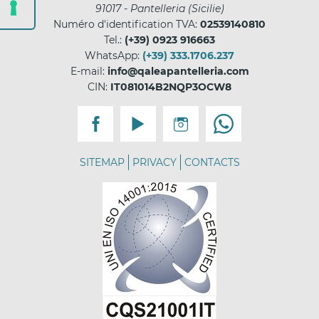
91017
-
Pantelleria
(
Sicilie
)
Numéro d'identification TVA:
02539140810
Tel.:
(+39) 0923 916663
WhatsApp:
(+39) 333.1706.237
E-mail:
info@qaleapantelleria.com
CIN:
IT081014B2NQP3OCW8
SITEMAP
PRIVACY
CONTACTS