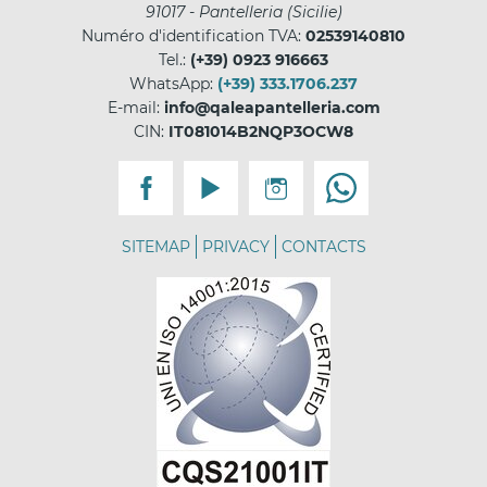
91017
-
Pantelleria
(
Sicilie
)
Numéro d'identification TVA:
02539140810
Tel.:
(+39) 0923 916663
WhatsApp:
(+39) 333.1706.237
E-mail:
info@qaleapantelleria.com
CIN:
IT081014B2NQP3OCW8
SITEMAP
PRIVACY
CONTACTS