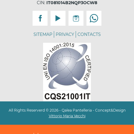
CIN:
IT081014B2NQP3OCW8
SITEMAP
PRIVACY
CONTACTS
All Rights Reserverd © 2026 - Qalea Pantelleria - Concept&Design
Vittorio Maria Vecchi